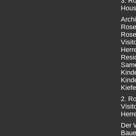
3. R
Hous
Archi
Rose
Rose
Visit
Herr
Resid
Same
Kind
Kind
Kiefe
2. R
Visit
Herr
Der 
Baue