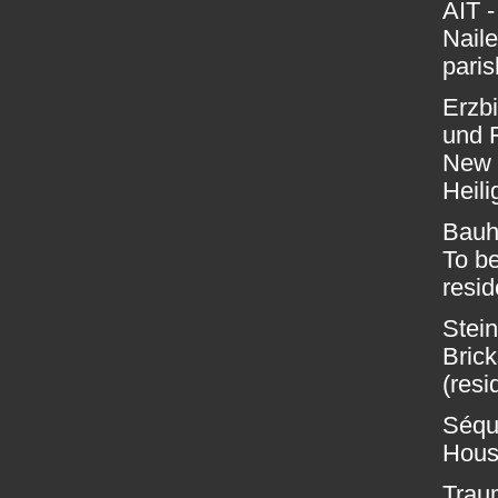
AIT -
Naile
paris
Erzb
und F
New b
Heili
Bauh
To be
resid
Stein
Brick
(resi
Séqu
House
Traum