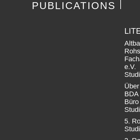
PUBLICATIONS
LIT
Altb
Rohs
Fach
e.V.
Stud
Über
BDA 
Büro
Stud
5. R
Stud