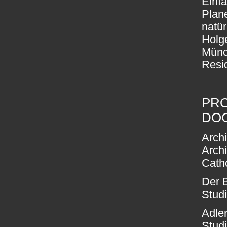
Einf
Plan
natür
Holg
Münc
Resid
PRO
DO
Arch
Arch
Cath
Der 
Stud
Adle
Stud