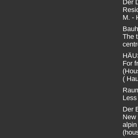
Der 
Resi
M. - 
Bauh
The t
cent
HÄUS
For f
(Hou
( Hau
Raum
Less 
Der 
New 
alpin
(hou