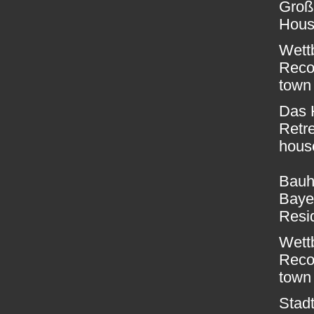
Großk
Hous
Wett
Reco
town
Das 
Retre
house
Bauh
Baye
Resid
Wett
Reco
town 
Stad