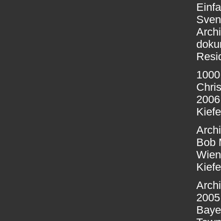
Einf
Sven 
Archi
doku
Resid
1000
Chris
2006
Kiefe
Arch
Bob M
Wien
Kiefe
Arch
2005
Baye