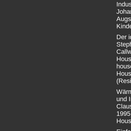
Indu
Joha
Augs
Kind
Der i
Step
Call
House
house
Hous
(Res
Wärm
und 
Claus
1995
Hous