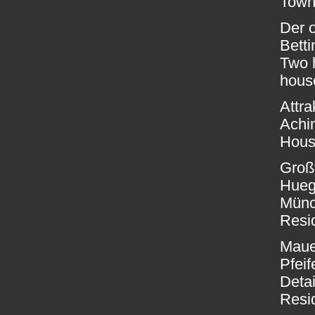
Town
Der 
Bett
Two h
house
Attra
Achi
Hous
Groß
Huege
Münc
Resid
Maue
Pfeif
Deta
Resid