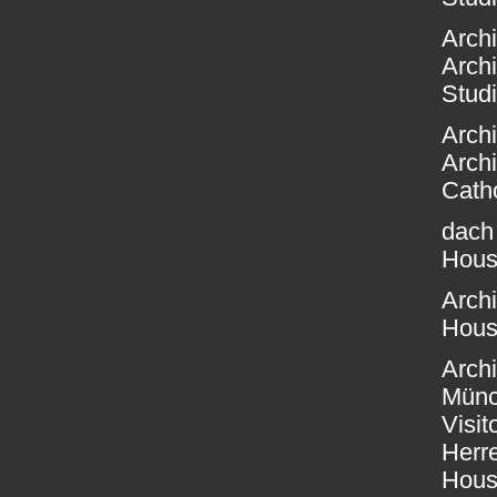
Arch
Arch
Stud
Arch
Arch
Catho
dach
Hous
Arch
Hous
Archi
Münc
Visit
Herr
Hous