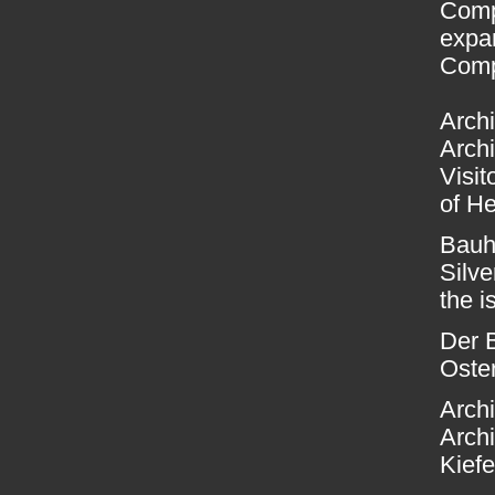
Comp
expan
Compe
Arch
Arch
Visit
of H
Bauh
Silve
the 
Der 
Oste
Arch
Arch
Kiefe