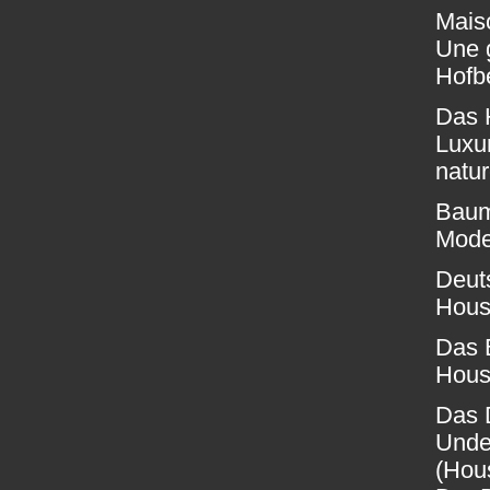
Mais
Une 
Hofbe
Das 
Luxur
natur
Baum
Moder
Deuts
Hous
Das 
Hous
Das 
Under
(Hou