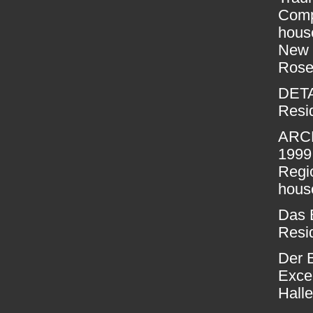
Compa
house
New O
Rose
DETA
Resid
ARCH
1999
Regi
house
Das 
Resid
Der 
Excel
Halle