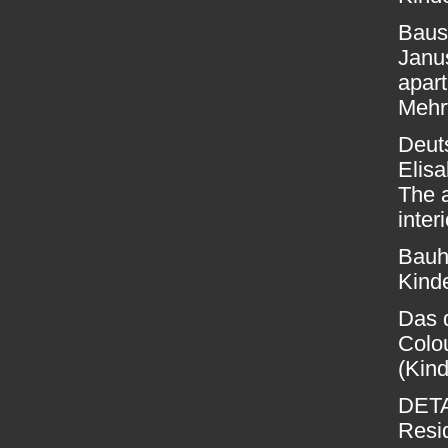
Baus
Janus
apar
Mehr
Deuts
Elisa
The a
inter
Bauh
Kinde
Das d
Colou
(Kind
DETA
Resid