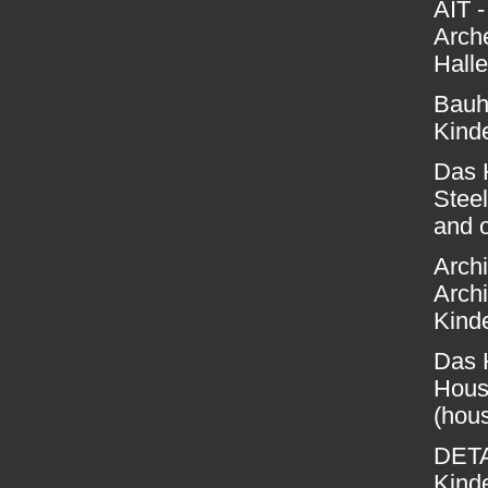
AIT -
Arche
Halle
Bauh
Kind
Das 
Steel
and o
Arch
Arch
Kind
Das 
House
(hous
DETA
Kind