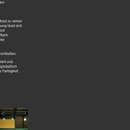
ish
rast zu seiner
ng lässt sich
und
flach
ter
schließen.
iert und
ungsstadium
e Farbigkeit