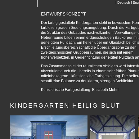
|
Deutsch
|
Engl
ENTWURFSKONZEPT
Der farbig gestaltete Kindergarten steht in bewusstem Kont
farblosen grauen Siedlungsumgebung. Durch die Farbgebu
die Struktur des Gebäudes nachvollziehen: Verwaltungs- 
Nebenräume bilden einen erdgeschoßigen Baukörper mit 
geneigtem Pultdach. Ein heller, über ein Glasdach belichte
Erschließungsbereich schafft die Übergangszone zu den
zweigeschossigen Gruppenräumen, die sich mit einem
höhenversetzten, in Gegenrichtung geneigten Pultdach an
Das Zusammenspiel der räumlichen Abfolgen wird intensiv
akzentuiert durch die - bereits in einem sehr frühen Plan
miteinbezogene - künstlerische Farbgestaltung. Die heiter
schafft eine Balance zu der klaren, strengen Architektur.
Künstlerische Farbgestaltung: Elisabeth Mehrl
KINDERGARTEN HEILIG BLUT